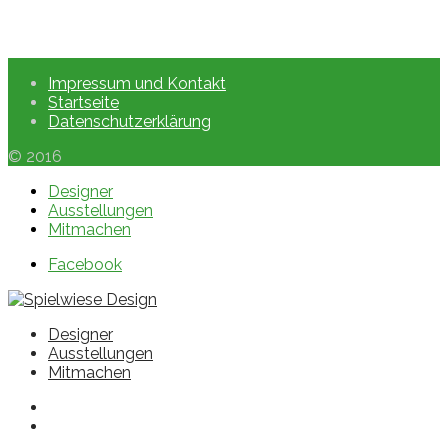
Impressum und Kontakt
Startseite
Datenschutzerklärung
© 2016
Designer
Ausstellungen
Mitmachen
Facebook
Designer
Ausstellungen
Mitmachen